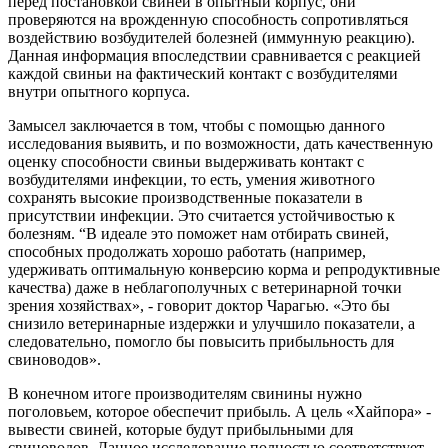
перед постановкой свиней в опытный корпус, они
проверяются на врожденную способность сопротивляться
воздействию возбудителей болезней (иммунную реакцию).
Данная информация впоследствии сравнивается с реакцией
каждой свиньи на фактический контакт с возбудителями
внутри опытного корпуса.
Замысел заключается в том, чтобы с помощью данного
исследования выявить, и по возможности, дать качественную
оценку способности свиньи выдерживать контакт с
возбудителями инфекции, то есть, умения животного
сохранять высокие производственные показатели в
присутствии инфекции. Это считается устойчивостью к
болезням. “В идеале это поможет нам отбирать свиней,
способных продолжать хорошо работать (например,
удерживать оптимальную конверсию корма и репродуктивные
качества) даже в неблагополучных с ветеринарной точки
зрения хозяйствах», - говорит доктор Чарагью. «Это бы
снизило ветеринарные издержки и улучшило показатели, а
следовательно, помогло бы повысить прибыльность для
свиноводов».
В конечном итоге производителям свинины нужно
поголовьем, которое обеспечит прибыль. А цель «Хайпора» -
вывести свиней, которые будут прибыльными для
свиноводов. Данное исследование полностью соответствует