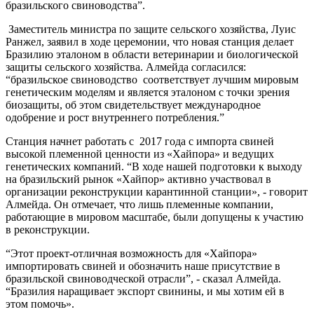
бразильского свиноводства”.
Заместитель министра по защите сельского хозяйства, Луис
Ранжел, заявил в ходе церемонии, что новая станция делает
Бразилию эталоном в области ветеринарии и биологической
защиты сельского хозяйства. Алмейда согласился:
“бразильское свиноводство соответствует лучшим мировым
генетическим моделям и является эталоном с точки зрения
биозащиты, об этом свидетельствует международное
одобрение и рост внутреннего потребления.”
Станция начнет работать с 2017 года с импорта свиней
высокой племенной ценности из «Хайпора» и ведущих
генетических компаний.
“В ходе нашей подготовки к выходу
на бразильский рынок «Хайпор» активно участвовал в
организации реконструкции карантинной станции», - говорит
Алмейда. Он отмечает, что лишь племенные компании,
работающие в мировом масштабе, были допущены к участию
в реконструкции.
“Этот проект-отличная возможность для «Хайпора»
импортировать свиней и обозначить наше присутствие в
бразильской свиноводческой отрасли”, - сказал Алмейда.
“Бразилия наращивает экспорт свинины, и мы хотим ей в
этом помочь».