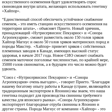
искусственного осеменения будет удовлетворять спрос
свиноводов внутри штата, желающих использовать генетику
«Хайпор».
“Единственный способ обеспечить устойчивое снабжение
семенем, - это иметь станцию искусственного осеменения на
территории штата», - объясняет Прието. Новый хрячник,
принадлежащий «Нутрисервисиос Пекуариос» и «Сонора
Агропекуария», сможет разместить около 150 голов хряков
Хайпор Магнус и около 50 голов хряков материнских пород и
породы Макстер. «Хайпор» привезет хряков с собственных
племенных заводов в Канаде, имеющих высокий статус
здоровья, в начале 2017 года. Новое СИО сможет снабжать
семенем маточное поголовье численностью, по крайней мере,
35000 голов свиноматок, а в будущем это число можно будет
удвоить.
“Союз с «Нутрисервисиос Пекуариос» и «Сонора
Агропекуария» очень выгоден», - говорит Прието. “Благодаря
нашему богатому опыту работы в Канаде (стране, являющейся
традиционным экспортером в Японию) мы знаем, что наша
генетика подходит для производства свинины требуемого
качества для японского рынка». «Сонора Агропекуария»
экспортирует благородные отруба свинины в Японию и
другие страны. Порода Магнус от компании «Хайпор» - это