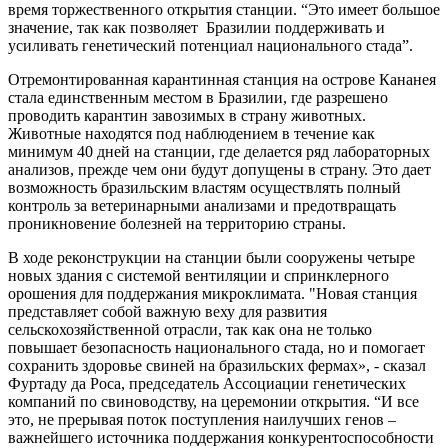
время торжественного открытия станции. “Это имеет большое
значение, так как позволяет Бразилии поддерживать и
усиливать генетический потенциал национального стада”.
Отремонтированная карантинная станция на острове Кананея
стала единственным местом в Бразилии, где разрешено
проводить карантин завозимых в страну животных.
Животные находятся под наблюдением в течение как
минимум 40 дней на станции, где делается ряд лабораторных
анализов, прежде чем они будут допущены в страну. Это дает
возможность бразильским властям осуществлять полный
контроль за ветеринарными анализами и предотвращать
проникновение болезней на территорию страны.
В ходе реконструкции на станции были сооружены четыре
новых здания с системой вентиляции и спринклерного
орошения для поддержания микроклимата.
"Новая станция
представляет собой важную веху для развития
сельскохозяйственной отрасли, так как она не только
повышает безопасность национального стада, но и помогает
сохранить здоровье свиней на бразильских фермах», - сказал
Фуртаду да Роса, председатель Ассоциации генетических
компаний по свиноводству, на церемонии открытия. “И все
это, не прерывая поток поступления наилучших генов –
важнейшего источника поддержания конкурентоспособности