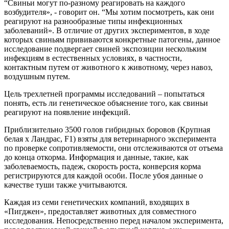
“Свиньи могут по-разному реагировать на каждого
возбудителя», - говорит он. “Мы хотим посмотреть, как они
реагируют на разнообразные типы инфекционных
заболеваний». В отличие от других экспериментов, в ходе
которых свиньям прививаются конкретные патогены, данное
исследование подвергает свиней экспозиции нескольким
инфекциям в естественных условиях, в частности,
контактным путем от животного к животному, через навоз,
воздушным путем.
Цель трехлетней программы исследований – попытаться
понять, есть ли генетическое объяснение того, как свиньи
реагируют на появление инфекций.
Приблизительно 3500 голов гибридных боровов (Крупная
белая х Ландрас, F1) взяты для ветеринарного эксперимента
по проверке сопротивляемости, они отслеживаются от отъема
до конца откорма. Информация и данные, такие, как
заболеваемость, падеж, скорость роста, конверсия корма
регистрируются для каждой особи. После убоя данные о
качестве туши также учитываются.
Каждая из семи генетических компаний, входящих в
«Пигджен», предоставляет животных для совместного
исследования. Непосредственно перед началом эксперимента,