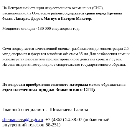
На Центральной станции искусственного осеменения (СИО),
расположенной в Орловском районе, содержатся
хряки пород Крупная
белая, Ландрас, Дюрок Магнус и Пьетрен Макстер
.
Мощность станции - 130 000 спермодоз в год.
Семя подвергается качественной оценке, разбавляется до концентрации 2,5
млрд спермиев и фасуется в тюбики объемом 85 мл. Для разбавления семени
используется разбавитель пролонгированного действия
сроком 7 суток.
На семя выдается ветеринарное свидетельство государственного образца.
По вопросам приобретения семенного материала можно обращаться в
племенных продаж Знаменского СГЦ:
отдел
Главный специалист -
Шеманаева Галина
shemanaeva@nsgc.ru
+7 (4862) 54-38-07 (добавочный
внутренний телефон 58-251).