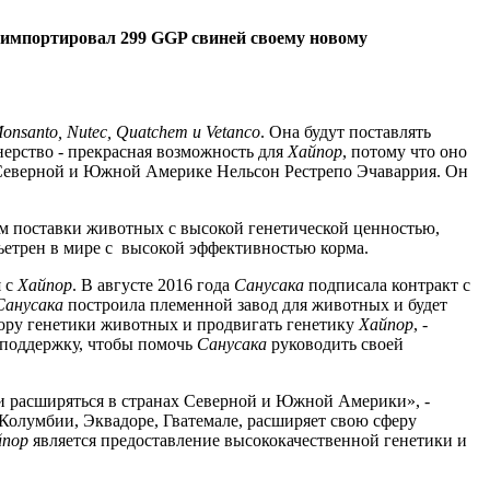
импортировал 299 GGP свиней своему новому
onsanto, Nutec, Quatchem и Vetanco
. Она будут поставлять
ерство - прекрасная возможность для
Хайпор
, потому что оно
еверной и Южной Америке Нельсон Рестрепо Эчаваррия. Он
ем поставки животных с высокой генетической ценностью,
етрен в мире с высокой эффективностью корма.
я с
Хайпор
. В августе 2016 года
Санусака
подписала контракт с
Санусака
построила племенной завод ​​для животных и будет
тору генетики животных и продвигать генетику
Хайпор
, -
 поддержку, чтобы помочь
Санусака
руководить своей
и расширяться в странах Северной и Южной Америки», -
Колумбии, Эквадоре, Гватемале, расширяет свою сферу
йпор
является предоставление высококачественной генетики и