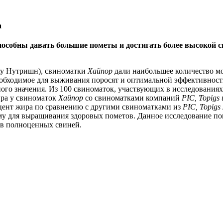
а
особны давать большие пометы и достигать более высокой сп
у Нутришн), свиноматки
Хайпор
дали наибольшее количество м
обходимое для выживания поросят и оптимальной эффективности
го значения. Из 100 свиноматок, участвующих в исследованиях 
ира у свиноматок
Хайпор
со свиноматками компаний
PIC, Topigs
ент жира по сравнению с другими свиноматками из
PIC, Topigs
му для выращивания здоровых пометов. Данное исследование по
ов полноценных свиней.