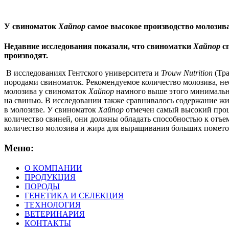
У свиноматок
Хайпор
самое высокое производство молозив
Недавние исследования показали, что свиноматки
Хайпор
сп
производят.
В исследованиях Гентского университета и
Trouw Nutrition
(Тра
породами свиноматок. Рекомендуемое количество молозива, не
молозива у свиноматок
Хайпор
намного выше этого минимально
на свинью. В исследовании также сравнивалось содержание ж
в молозиве. У свиноматок
Хайпор
отмечен самый высокий проц
количество свиней, они должны обладать способностью к отъе
количество молозива и жира для выращивания больших помет
Меню:
О КОМПАНИИ
ПРОДУКЦИЯ
ПОРОДЫ
ГЕНЕТИКА И СЕЛЕКЦИЯ
ТЕХНОЛОГИЯ
ВЕТЕРИНАРИЯ
КОНТАКТЫ