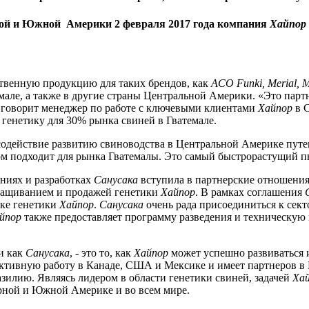
ной и Южной Америки 2 февраля 2017 года компания
Хайпор
йственную продукцию для таких брендов, как
ACO Funki, Merial, M
але, а также в другие страны Центральной Америки. «Это партн
- говорит менеджер по работе с ключевыми клиентами
Хайпор
в С
 генетику для 30% рынка свиней в Гватемале.
 содействие развитию свиноводства в Центральной Америке пут
 подходит для рынка Гватемалы. Это самый быстрорастущий пь
ниях и разработках
Санусака
вступила в партнерские отношени
ыращиванием и продажей генетики
Хайпор
. В рамках соглашения
нке генетики
Хайпор
.
Санусака
очень рада присоединиться к сек
йпор
также предоставляет программу разведения и техническую
и как
Санусака
, - это то, как
Хайпор
может успешно развиваться 
активную работу в Канаде, США и Мексике и имеет партнеров в 
зилию. Являясь лидером в области генетики свиней, задачей
Ха
ной и Южной Америке и во всем мире.