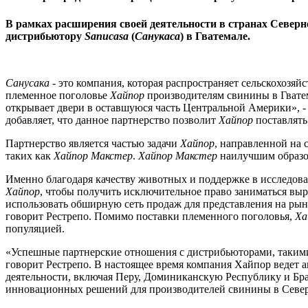
В рамках расширения своей деятельности в странах Север
дистрибьютору
Sanucasa
(
Санукаса
) в Гватемале.
Санусака
- это компания, которая распространяет сельскохозя
племенное поголовье
Хайпор
производителям свинины в Гватем
открывает двери в оставшуюся часть Центральной Америки», 
добавляет, что данное партнерство позволит
Хайпор
поставлять
Партнерство является частью задачи
Хайпор
, направленной на
таких как
Хайпор Макстер
.
Хайпор Макстер
наилучшим образом
Именно благодаря качеству животных и поддержке в исследова
Хайпор
, чтобы получить исключительное право заниматься в
использовать обширную сеть продаж для представления на ры
говорит Рестрепо. Помимо поставки племенного поголовья,
Ха
популяцией.
«Успешные партнерские отношения с дистрибьюторами, таким
говорит Рестрепо. В настоящее время компания Хайпор ведет 
деятельности, включая Перу, Доминиканскую Республику и Бра
инновационных решений для производителей свинины в Север