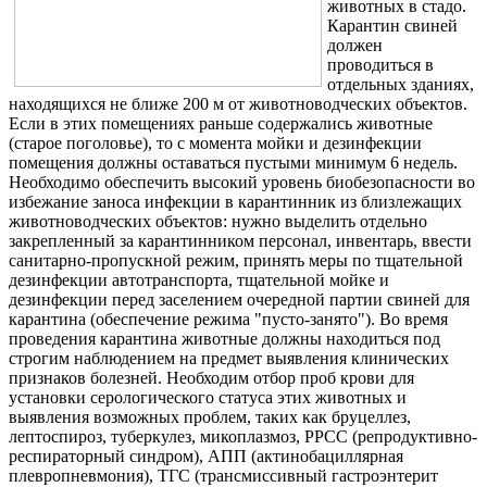
животных в стадо.
Карантин свиней
должен
проводиться в
отдельных зданиях,
находящихся не ближе 200 м от животноводческих объектов.
Если в этих помещениях раньше содержались животные
(старое поголовье), то с момента мойки и дезинфекции
помещения должны оставаться пустыми минимум 6 недель.
Необходимо обеспечить высокий уровень биобезопасности во
избежание заноса инфекции в карантинник из близлежащих
животноводческих объектов: нужно выделить отдельно
закрепленный за карантинником персонал, инвентарь, ввести
санитарно-пропускной режим, принять меры по тщательной
дезинфекции автотранспорта, тщательной мойке и
дезинфекции перед заселением очередной партии свиней для
карантина (обеспечение режима "пусто-занято"). Во время
проведения карантина животные должны находиться под
строгим наблюдением на предмет выявления клинических
признаков болезней. Необходим отбор проб крови для
установки серологического статуса этих животных и
выявления возможных проблем, таких как бруцеллез,
лептоспироз, туберкулез, микоплазмоз, РРСС (репродуктивно-
респираторный синдром), АПП (актинобациллярная
плевропневмония), ТГС (трансмиссивный гастроэнтерит