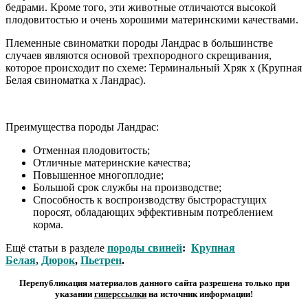
бедрами. Кроме того, эти животные отличаются высокой
плодовитостью и очень хорошими материнскими качествами.
Племенные свиноматки породы Ландрас в большинстве
случаев являются основой трехпородного скрещивания,
которое происходит по схеме: Терминальный Хряк х (Крупная
Белая свиноматка х Ландрас).
Преимущества породы
Ландрас
:
Отменная плодовитость;
Отличные материнские качества;
Повышенное многоплодие;
Большой срок службы на производстве;
Способность к воспроизводству быстрорастущих
поросят, обладающих эффективным потреблением
корма.
Ещё статьи в разделе
породы свиней
:
Крупная
Белая
,
Дюрок
,
Пьетрен
.
Перепубликация материалов данного сайта разрешена только при
указании
гиперсcылки
на источник информации!