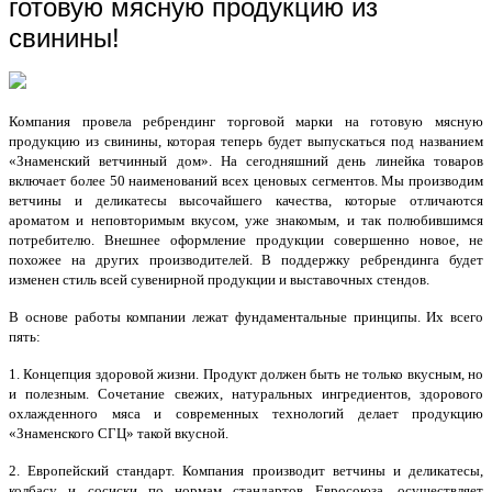
готовую мясную продукцию из
свинины!
Компания провела ребрендинг торговой марки на готовую мясную
продукцию из свинины, которая теперь будет выпускаться под названием
«Знаменский ветчинный дом». На сегодняшний день линейка товаров
включает более 50 наименований всех ценовых сегментов. Мы производим
ветчины и деликатесы высочайшего качества, которые отличаются
ароматом и неповторимым вкусом, уже знакомым, и так полюбившимся
потребителю. Внешнее оформление продукции совершенно новое, не
похожее на других производителей. В поддержку ребрендинга будет
изменен стиль всей сувенирной продукции и выставочных стендов.
В основе работы компании лежат фундаментальные принципы. Их всего
пять:
1. Концепция здоровой жизни. Продукт должен быть не только вкусным, но
и полезным. Сочетание свежих, натуральных ингредиентов, здорового
охлажденного мяса и современных технологий делает продукцию
«Знаменского СГЦ» такой вкусной.
2. Европейский стандарт. Компания производит ветчины и деликатесы,
колбасу и сосиски по нормам стандартов Евросоюза, осуществляет