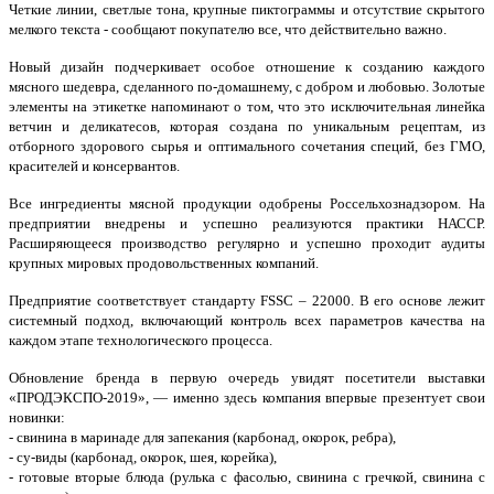
Четкие линии, светлые тона, крупные пиктограммы и отсутствие скрытого
мелкого текста - сообщают покупателю все, что действительно важно.
Новый дизайн подчеркивает особое отношение к созданию каждого
мясного шедевра, сделанного по-домашнему, с добром и любовью. Золотые
элементы на этикетке напоминают о том, что это исключительная линейка
ветчин и деликатесов, которая создана по уникальным рецептам, из
отборного здорового сырья и оптимального сочетания специй, без ГМО,
красителей и консервантов.
Все ингредиенты мясной продукции одобрены Россельхознадзором. На
предприятии внедрены и успешно реализуются практики НАССР.
Расширяющееся производство регулярно и успешно проходит аудиты
крупных мировых продовольственных компаний.
Предприятие соответствует стандарту FSSC – 22000. В его основе лежит
системный подход, включающий контроль всех параметров качества на
каждом этапе технологического процесса.
Обновление бренда в первую очередь увидят посетители выставки
«ПРОДЭКСПО-2019», — именно здесь компания впервые презентует свои
новинки:
- свинина в маринаде для запекания (карбонад, окорок, ребра),
- су-виды (карбонад, окорок, шея, корейка),
- готовые вторые блюда (рулька с фасолью, свинина с гречкой, свинина с