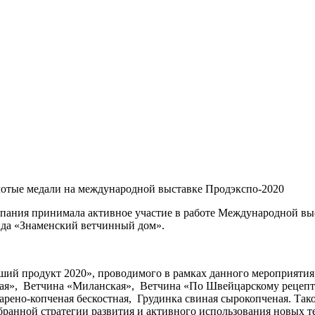
лотые медали на международной выставке Продэкспо-2020
омпания принимала активное участие в работе Международной 
нда «Знаменский ветчинный дом».
ий продукт 2020», проводимого в рамках данного мероприятия
я», Ветчина «Миланская», Ветчина «По Швейцарскому рецепт
рено-копченая бескостная, Грудинка свиная сырокопченая. Так
ранной стратегии развития и активного использования новых т