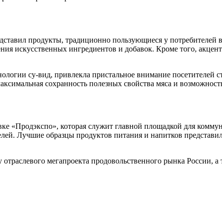
ставил продукты, традиционно пользующиеся у потребителей вы
ия искусственных ингредиентов и добавок. Кроме того, акцент
.
нологии су-вид, привлекла пристальное внимание посетителей 
ксимальная сохранность полезных свойства мяса и возможность
ке «Продэкспо», которая служит главной площадкой для комму
лей. Лучшие образцы продуктов питания и напитков представил
 отраслевого мегапроекта продовольственного рынка России, а т