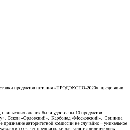
выставки продуктов питания «ПРОДЭКСПО-2020», представив
, наивысших оценок были удостоены 10 продуктов
у», Бекон «Орловский», Карбонад «Московский», Свинина
ое признание авторитетной комиссии не случайно – уникальное
ехнологий создает предпосылки для занятия лидирующих