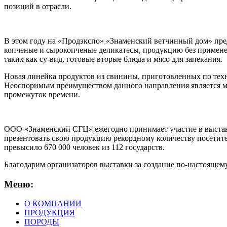
позиций в отрасли.
В этом году на «Продэкспо» «Знаменский ветчинный дом» пред
копченые и сырокопченые деликатесы, продукцию без применен
таких как су-вид, готовые вторые блюда и мясо для запекания
Новая линейка продуктов из свинины, приготовленных по тех
Неоспоримым преимуществом данного направления является ма
промежуток времени.
ООО «Знаменский СГЦ» ежегодно принимает участие в выстав
презентовать свою продукцию рекордному количеству посетите
превысило 670 000 человек из 112 государств.
Благодарим организаторов выставки за создание по-настоящему
Меню:
О КОМПАНИИ
ПРОДУКЦИЯ
ПОРОДЫ