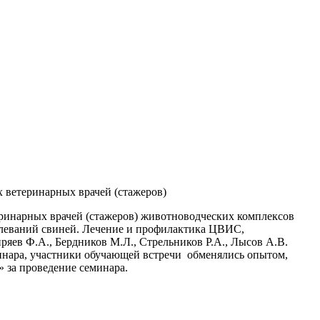
 ветеринарных врачей (стажеров)
ринарных врачей (стажеров) животноводческих комплексов
олеваний свиней. Лечение и профилактика ЦВИС,
яев Ф.А., Бердников М.Л., Стрельников Р.А., Лысов А.В.
нара, участники обучающей встречи обменялись опытом,
 за проведение семинара.