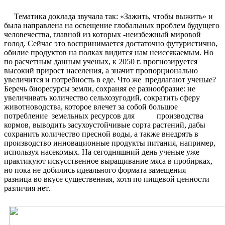
Тематика доклада звучала так: «Зажить, чтобы выжить» и
была направлена на освещение глобальных проблем будущего
человечества, главной из которых -неизбежный мировой
голод. Сейчас это воспринимается достаточно футуристично,
обилие продуктов на полках видится нам неиссякаемым. Но
по расчетным данным ученых, к 2050 г. прогнозируется
высокий прирост населения, а значит пропорционально
увеличится и потребность в еде. Что же предлагают ученые?
Беречь биоресурсы земли, сохраняя ее разнообразие: не
увеличивать количество сельхозугодий, сократить сферу
животноводства, которое влечет за собой большое
потребление земельных ресурсов для производства
кормов, выводить засухоустойчивые сорта растений, дабы
сохранить количество пресной воды, а также внедрять в
производство инновационные продукты питания, например,
используя насекомых. На сегодняшний день ученые уже
практикуют искусственное выращивание мяса в пробирках,
но пока не добились идеального формата замещения –
разница во вкусе существенная, хотя по пищевой ценности
различия нет.