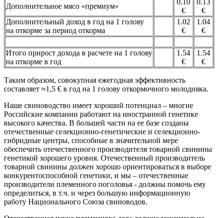
0.10
0.13
Дополнительное мясо «премиум»
€
€
Дополнительный доход в год на 1 голову
1.02
1.04
на откорме за период откорма
€
€
Итого прирост дохода в расчете на 1 голову
1.54
1.54
на откорме в год
€
€
Таким образом, совокупная ежегодная эффективность
составляет ≈1,5 € в год на 1 голову откормочного молодняка.
Наше свиноводство имеет хороший потенциал – многие
Российские компании работают на иностранной генетике
высокого качества. В большей части на ее базе созданы
отечественные селекционно-генетические и селекционно-
гибридные центры, способные в значительной мере
обеспечить отечественного производителя товарной свинины
генетикой хорошего уровня. Отечественный производитель
товарной свинины должен хорошо ориентироваться в выборе
конкурентоспособной генетики, и мы – отечественные
производители племенного поголовья - должны помочь ему
определиться, в т.ч. и через большую информационную
работу Национального Союза свиноводов.