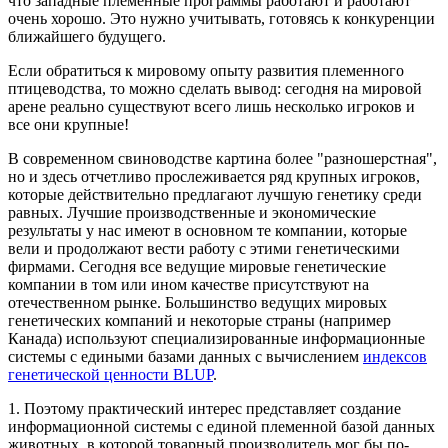
что западные племенные программы работают и работают
очень хорошо. Это нужно учитывать, готовясь к конкуренции
ближайшего будущего.
Если обратиться к мировому опыту развития племенного
птицеводства, то можно сделать вывод: сегодня на мировой
арене реально существуют всего лишь несколько игроков и
все они крупные!
В современном свиноводстве картина более "разношерстная",
но и здесь отчетливо прослеживается ряд крупных игроков,
которые действительно предлагают лучшую генетику среди
равных. Лучшие производственные и экономические
результаты у нас имеют в основном те компании, которые
вели и продолжают вести работу с этими генетическими
фирмами. Сегодня все ведущие мировые генетические
компании в том или ином качестве присутствуют на
отечественном рынке. Большинство ведущих мировых
генетических компаний и некоторые страны (например
Канада) используют специализированные информационные
системы с едиными базами данных с вычислением
индексов
генетической ценности BLUP
.
1. Поэтому практический интерес представляет создание
информационной системы с единой племенной базой данных
животных, в которой товарный производитель мог бы по-