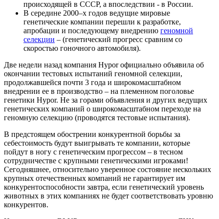
происходящей в СССР, а впоследствии - в России.
В середине 2000–х годов ведущие мировые
генетические компании перешли к разработке,
апробации и последующему внедрению
геномной
селекции
– (генетический прогресс сравним со
скоростью гоночного автомобиля).
Две недели назад компания
Hypor
официально объявила об
окончании тестовых испытаний геномной селекции,
продолжавшейся почти 3 года и широкомасштабном
внедрении ее в производство – на племенном поголовье
генетики
Hypor
. Не за горами объявления и других ведущих
генетических компаний о широкомасштабном переходе на
геномную селекцию (проводятся тестовые испытания).
В предстоящем обострении конкурентной борьбы за
себестоимость будут выигрывать те компании, которые
пойдут в ногу с генетическим прогрессом – в тесном
сотрудничестве с крупными генетическими игроками!
Сегодняшнее, относительно уверенное состояние нескольких
крупных отечественных компаний не гарантирует им
конкурентоспособности завтра, если генетический уровень
животных в этих компаниях не будет соответствовать уровню
конкурентов.