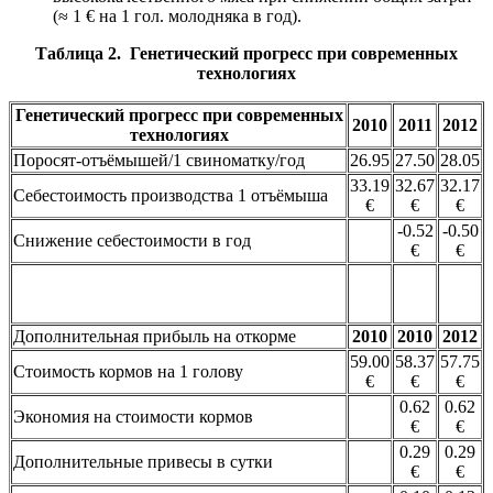
(≈ 1 € на 1 гол. молодняка в год).
Таблица 2. Генетический прогресс при современных
технологиях
Генетический прогресс при современных
2010
2011
2012
технологиях
Поросят-отъёмышей/1 свиноматку/год
26.95
27.50
28.05
33.19
32.67
32.17
Себестоимость производства 1 отъёмыша
€
€
€
-0.52
-0.50
Снижение себестоимости в год
€
€
Дополнительная прибыль на откорме
2010
2010
2012
59.00
58.37
57.75
Стоимость кормов на 1 голову
€
€
€
0.62
0.62
Экономия на стоимости кормов
€
€
0.29
0.29
Дополнительные привесы в сутки
€
€