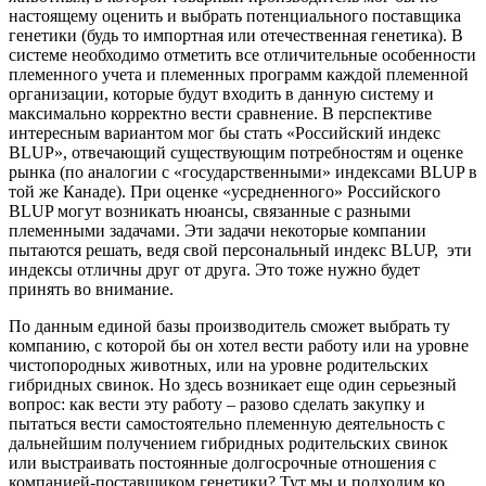
настоящему оценить и выбрать потенциального поставщика
генетики (будь то импортная или отечественная генетика). В
системе необходимо отметить все отличительные особенности
племенного учета и племенных программ каждой племенной
организации, которые будут входить в данную систему и
максимально корректно вести сравнение. В перспективе
интересным вариантом мог бы стать «Российский индекс
BLUP», отвечающий существующим потребностям и оценке
рынка (по аналогии с «государственными» индексами BLUP в
той же Канаде). При оценке «усредненного» Российского
BLUP могут возникать нюансы, связанные с разными
племенными задачами. Эти задачи некоторые компании
пытаются решать, ведя свой персональный индекс BLUP, эти
индексы отличны друг от друга. Это тоже нужно будет
принять во внимание.
По данным единой базы производитель сможет выбрать ту
компанию, с которой бы он хотел вести работу или на уровне
чистопородных животных, или на уровне родительских
гибридных свинок. Но здесь возникает еще один серьезный
вопрос: как вести эту работу – разово сделать закупку и
пытаться вести самостоятельно племенную деятельность с
дальнейшим получением гибридных родительских свинок
или выстраивать постоянные долгосрочные отношения с
компанией-поставщиком генетики? Тут мы и подходим ко