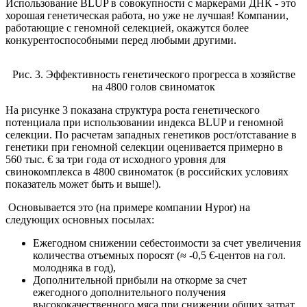
Использование BLUP в совокупности с маркерами ДНК - это
хорошая генетическая работа, но уже не лучшая! Компании,
работающие с геномной селекцией, окажутся более
конкурентоспособными перед любыми другими.
Рис. 3. Эффективность генетического прогресса в хозяйстве
на 4800 голов свиноматок
На рисунке 3 показана структура роста генетического
потенциала при использовании индекса BLUP и геномной
селекции. По расчетам западных генетиков рост/отставание в
генетики при геномной селекции оценивается примерно в
560 тыс. € за три года от исходного уровня для
свинокомплекса в 4800 свиноматок (в российских условиях
показатель может быть и выше!).
Основывается это (на примере компании
Hypor
) на
следующих основных посылах:
Ежегодном снижении себестоимости за счет увеличения
количества отъемных поросят (≈ -0,5 €-центов на гол.
молодняка в год),
Дополнительной прибыли на откорме за счет
ежегодного дополнительного получения
высококачественного мяса при снижении общих затрат