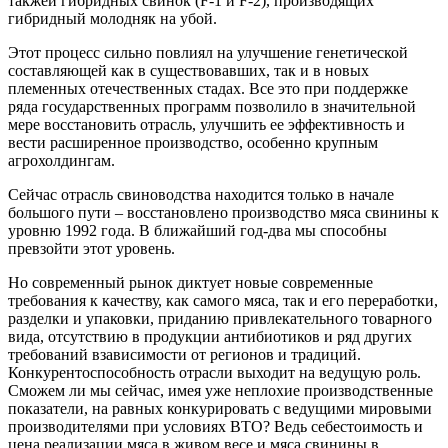
такжеи гибридных свинок (F-1 и F-2), производящих
гибридный молодняк на убой.
Этот процесс сильно повлиял на улучшение генетической
составляющей как в существовавших, так и в новых
племенных отечественных стадах. Все это при поддержке
ряда государственных программ позволило в значительной
мере восстановить отрасль, улучшить ее эффективность и
вести расширенное производство, особенно крупным
агрохолдингам.
Сейчас отрасль свиноводства находится только в начале
большого пути – восстановлено производство мяса свинины к
уровню 1992 года. В ближайший год-два мы способны
превзойти этот уровень.
Но современный рынок диктует новые современные
требования к качеству, как самого мяса, так и его переработки,
разделки и упаковки, приданию привлекательного товарного
вида, отсутствию в продукции антибиотиков и ряд других
требований взависимости от регионов и традиций.
Конкурентоспособность отрасли выходит на ведущую роль.
Сможем ли мы сейчас, имея уже неплохие производственные
показатели, на равных конкурировать с ведущими мировыми
производителями при условиях ВТО? Ведь себестоимость и
цена реализации мяса в живом весе и мяса свинины в