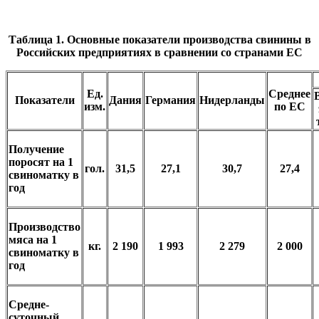
Таблица 1. Основные показатели производства свинины в
Российских предприятиях в сравнении со странами ЕС
Ед.
Среднее
Показатели
Дания
Германия
Нидерланды
изм.
по ЕС
Получение
поросят на 1
гол.
31,5
27,1
30,7
27,4
свиноматку в
год
Производство
мяса на 1
кг.
2
190
1
993
2
279
2
000
свиноматку в
год
Средне-
суточный